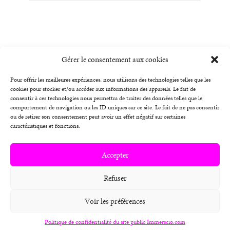
Gérer le consentement aux cookies
Pour offrir les meilleures expériences, nous utilisons des technologies telles que les
cookies pour stocker et/ou accéder aux informations des appareils. Le fait de
consentir à ces technologies nous permettra de traiter des données telles que le
Contactez-nous
comportement de navigation ou les ID uniques sur ce site. Le fait de ne pas consentir
ou de retirer son consentement peut avoir un effet négatif sur certaines
Conditions Générales d’Utilisation
caractéristiques et fonctions.
Conditions Générales de Vente
Accepter
Politique de confidentialité
Refuser
Accessibilité et Inclusion
Voir les préférences
Mentions Légales
Politique de confidentialité du site public Immerscio.com