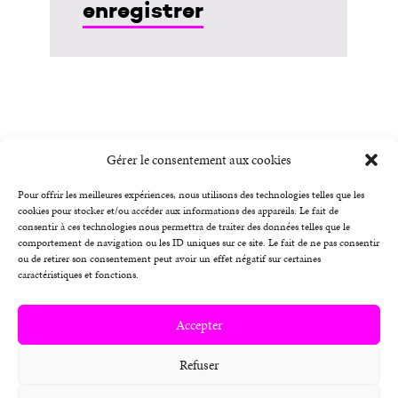
Gérer le consentement aux cookies
Pour offrir les meilleures expériences, nous utilisons des technologies telles que les
cookies pour stocker et/ou accéder aux informations des appareils. Le fait de
consentir à ces technologies nous permettra de traiter des données telles que le
Contactez-nous
comportement de navigation ou les ID uniques sur ce site. Le fait de ne pas consentir
ou de retirer son consentement peut avoir un effet négatif sur certaines
Conditions Générales d’Utilisation
caractéristiques et fonctions.
Conditions Générales de Vente
Accepter
Politique de confidentialité
Refuser
Accessibilité et Inclusion